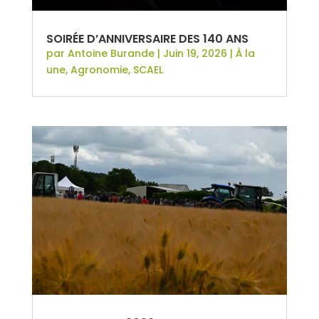
SOIRÉE D’ANNIVERSAIRE DES 140 ANS
par
Antoine Burande
|
Juin 19, 2026
|
À la
une
,
Agronomie
,
SCAEL