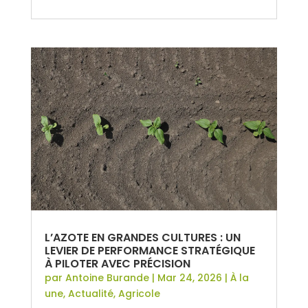
L’AZOTE EN GRANDES CULTURES : UN
LEVIER DE PERFORMANCE STRATÉGIQUE
À PILOTER AVEC PRÉCISION
par
Antoine Burande
|
Mar 24, 2026
|
À la
une
,
Actualité
,
Agricole