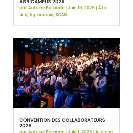
AGRICAMPUS 2026
par
Antoine Burande
|
Juin 19, 2026
|
À la
une
,
Agronomie
,
SCAEL
CONVENTION DES COLLABORATEURS
2026
par
Antoine Burande
|
Juin 1, 2026
|
À la une
,