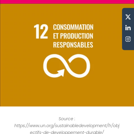
Source :
https://www.un.org/sustainabledevelopment/fr/obj
ectifs-de-developpement-durable/